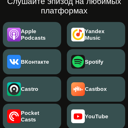
Слушайте эпизод на любимых
платформах
Apple
Yandex
Podcasts
Music
ВКонтакте
Spotify
Castro
Castbox
Pocket
YouTube
Casts