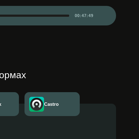
00:47:49
формах
x
Castro